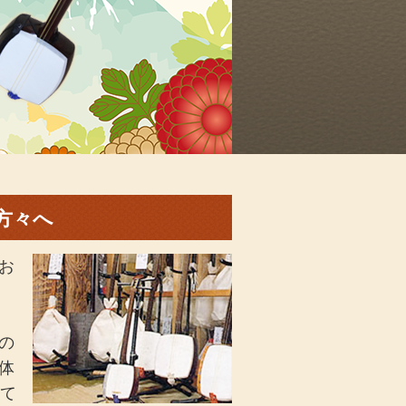
方々へ
お
の
体
って